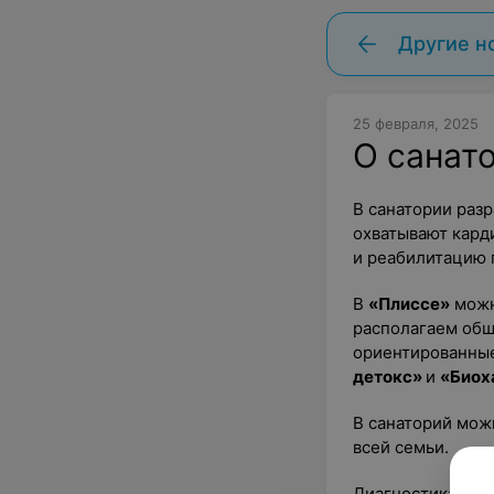
Другие н
25 февраля, 2025
О санат
В санатории раз
охватывают кард
и реабилитацию 
В
«Плиссе»
можно
располагаем обш
ориентированные
детокс»
и
«Биох
В санаторий мож
всей семьи.
Диагностика в
«