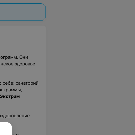
ограмм. Они
енское здоровье
о себе: санаторий
рограммы,
Экстрим
 оздоровление
ты могут