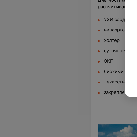
рассчитывать на 
УЗИ сердца,
велоэргометр
холтер,
суточное мон
ЭКГ,
биохимический
лекарственну
закрепление к