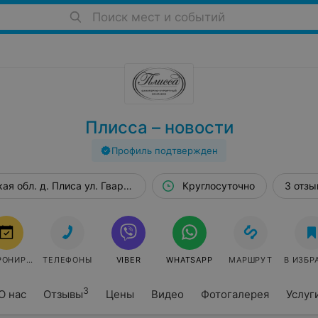
Поиск мест и событий
Плисса – новости
Профиль подтвержден
ая обл. д. Плиса ул. Гвардейская, 4/5, пом. 1
Круглосуточно
3 отзы
РОНИРОВАТЬ
ТЕЛЕФОНЫ
VIBER
WHATSAPP
МАРШРУТ
В ИЗБР
3
О нас
Отзывы
Цены
Видео
Фотогалерея
Услуг