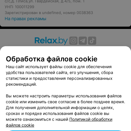
с/с,д. Плиса,ул. Гвардейская, д.4/5, пом. 1
УНП: 100011299
Зарегистрирован в undefined, номер 0038363
На правах рекламы
О проекте
Новости проекта
Размещение рекламы
Обработка файлов cookie
Вакансии
Публичный договор
Способы оплаты
Публичный договор по использованию сервиса
Наш сайт использует файлы cookie для обеспечения
«Афиша»
удобства пользователей сайта, его улучшения, сбора
статистики и предоставления персонализированных
Пользовательское соглашение
рекомендаций.
Написать в поддержку
Вы можете настроить параметры использования файлов
Связаться по вопросам сотрудничества
cookie или изменить свое согласие в более позднее время.
Написать руководителю relax.by
Для получения дополнительной информации о целях,
Персональные настройки cookie
сроках и порядке использования файлов cookie вы
можете ознакомиться с нашей
Политикой обработки
Обработка персональных данных
файлов cookie