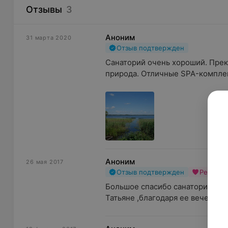
Отзывы
3
Аноним
31 марта 2020
Отзыв подтвержден
Санаторий очень хороший. Прек
природа. Отличные SPA-комплек
Аноним
26 мая 2017
Отзыв подтвержден
Рекоме
Большое спасибо санаторию Пли
Татьяне ,благодаря ее вечерам ц