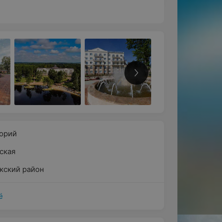
орий
ская
кский район
ё