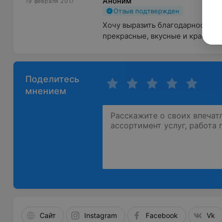
Аноним
19 февраля 2017
Отзыв подтвержден
Хочу выразить благодарность ш
прекрасные, вкусные и красивые
Поделитесь
мнением
Сайт
Instagram
Facebook
Vk