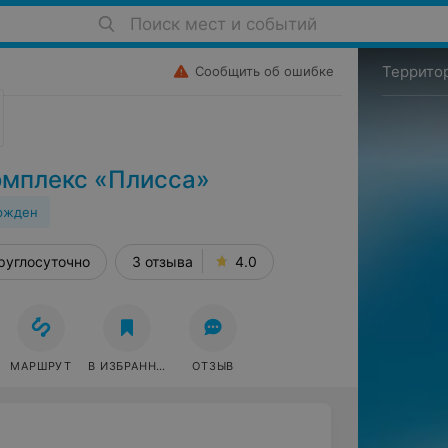
Поиск мест и событий
Террито
Сообщить об ошибке
омплекс «Плисса»
ржден
 пом. 1
руглосуточно
3 отзыва
4.0
МАРШРУТ
В ИЗБРАННОЕ
ОТЗЫВ