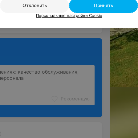
Отклонить
Принять
еф повару Дмитрию Александровичу за 
Персональные настройки Cookie
 блюда, которые каждый ра...
Рекомендую